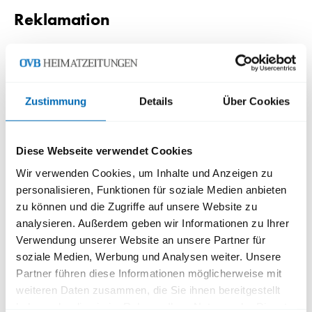
Reklamation
Sie haben Ihre Zeitung nicht erhalten? Wir kümmern uns
umgehend darum.
Zustimmung
Details
Über Cookies
Reklamation
Diese Webseite verwendet Cookies
Wir verwenden Cookies, um Inhalte und Anzeigen zu
Benötigen Sie Hilfe?
personalisieren, Funktionen für soziale Medien anbieten
zu können und die Zugriffe auf unsere Website zu
Sollten Sie weitere Fragen haben, nutzen Sie bitte
analysieren. Außerdem geben wir Informationen zu Ihrer
unsere Kontaktmöglichkeiten.
Verwendung unserer Website an unsere Partner für
Unser Kundenservice hilft Ihnen gerne weiter.
soziale Medien, Werbung und Analysen weiter. Unsere
Partner führen diese Informationen möglicherweise mit
weiteren Daten zusammen, die Sie ihnen bereitgestellt
haben oder die sie im Rahmen Ihrer Nutzung der Dienste