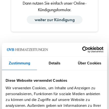
Dann nutzen Sie einfach unser Online-
Kündigungsformular.
weiter zur Kündigung
Es gab Probleme bei der Zustellung oder etwas hat
nicht geklappt?
Reklamation
Zustimmung
Details
Über Cookies
Diese Webseite verwendet Cookies
Wir verwenden Cookies, um Inhalte und Anzeigen zu
Benötigen Sie Hilfe?
personalisieren, Funktionen für soziale Medien anbieten
zu können und die Zugriffe auf unsere Website zu
Sollten Sie weitere Fragen haben, nutzen Sie bitte
analysieren. Außerdem geben wir Informationen zu Ihrer