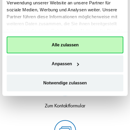
unsere Kontaktmöglichkeiten.
Verwendung unserer Website an unsere Partner für
soziale Medien, Werbung und Analysen weiter. Unsere
Unser Kundenservice hilft Ihnen gerne weiter.
Partner führen diese Informationen möglicherweise mit
weiteren Daten zusammen, die Sie ihnen bereitgestellt
haben oder die sie im Rahmen Ihrer Nutzung der Dienste
gesammelt haben.
Alle zulassen
+49 (0) 8031 / 213-213
Anpassen
Notwendige zulassen
Zum Kontaktformular