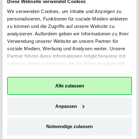
Diese Webseite verwendet Cookies
Wir verwenden Cookies, um Inhalte und Anzeigen zu
PLZ
personalisieren, Funktionen für soziale Medien anbieten
zu können und die Zugriffe auf unsere Website zu
analysieren. Außerdem geben wir Informationen zu Ihrer
Verwendung unserer Website an unsere Partner für
soziale Medien, Werbung und Analysen weiter. Unsere
Ort
Partner führen diese Informationen möglicherweise mit
weiteren Daten zusammen, die Sie ihnen bereitgestellt
haben oder die sie im Rahmen Ihrer Nutzung der Dienste
gesammelt haben.
Alle zulassen
Reklamationsgrund
Anpassen
Die Zeitung kommt nicht
Die Zeitung kommt unregelmäßig
Notwendige zulassen